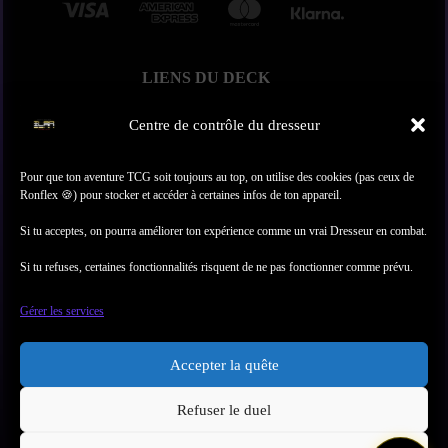
LIENS DU DECK
À propos
Centre de contrôle du dresseur
Contact
Produits
Pour que ton aventure TCG soit toujours au top, on utilise des cookies (pas ceux de
Se connecter
Ronflex 🍪) pour stocker et accéder à certaines infos de ton appareil.
S’inscrire
Si tu acceptes, on pourra améliorer ton expérience comme un vrai Dresseur en combat.
TON ESPACE TCG
Si tu refuses, certaines fonctionnalités risquent de ne pas fonctionner comme prévu.
Mon Compte
Suivis de Livraison
Gérer les services
Commandes
Mon Panier
Accepter la quête
INFOS & RÈGLES
Refuser le duel
Conditions Générales de Vente et d’Utilisation (CGV-
CGU)
Politique de Remboursement, Retours, Livraison et