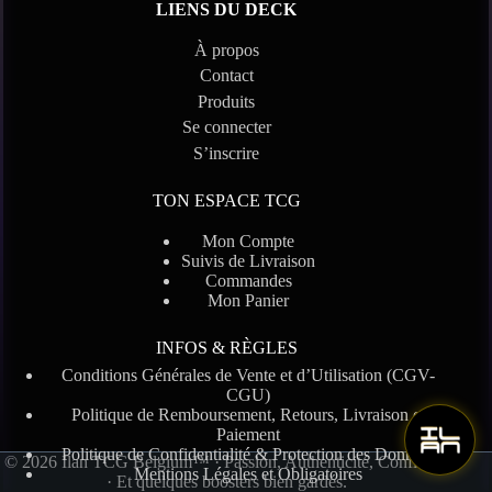
LIENS DU DECK
À propos
Contact
Produits
Se connecter
S’inscrire
TON ESPACE TCG
Mon Compte
Suivis de Livraison
Commandes
Mon Panier
INFOS & RÈGLES
Conditions Générales de Vente et d’Utilisation (CGV-
CGU)
Politique de Remboursement, Retours, Livraison et
Paiement
Politique de Confidentialité & Protection des Données
© 2026 Ilan TCG Belgium™ · Passion, Authenticité, Confiance
Mentions Légales et Obligatoires
· Et quelques boosters bien gardés.