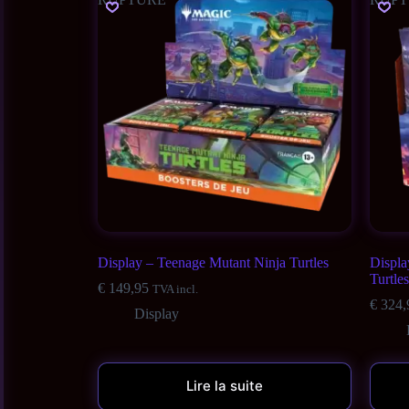
Display – Teenage Mutant Ninja Turtles
Displa
Turtles
€
149,95
TVA incl.
€
324,
Display
Lire la suite