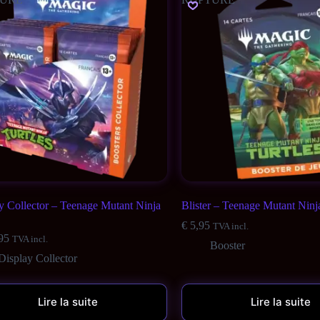
y Collector – Teenage Mutant Ninja
Blister – Teenage Mutant Ninja
€
5,95
TVA incl.
95
TVA incl.
Booster
Display Collector
Lire la suite
Lire la suite