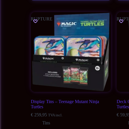
RUPTURE
RUPT
Display Tins – Teenage Mutant Ninja
Deck 
Turtles
Turtles
€
259,95
€
59,9
TVA incl.
Tins