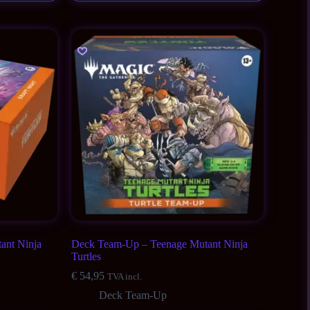
ant Ninja
Deck Team-Up – Teenage Mutant Ninja
Turtles
€
54,95
TVA incl.
Deck Team-Up