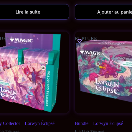
Lire la suite
Ajouter au pani
URE
RUPTURE
y Collector – Lorwyn Éclipsé
Bundle – Lorwyn Éclipsé
95
€
52,95
TVA incl.
TVA incl.