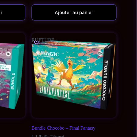
er
Ajouter au panier
RUPTURE
Bundle Chocobo – Final Fantasy
€
129,95
TVA incl.