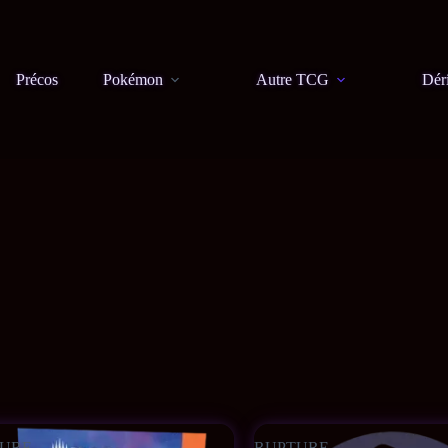
Précos
Pokémon
Autre TCG
Dér
URE
RUPTURE