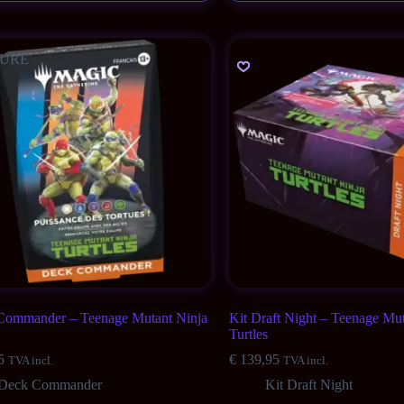
URE
Commander – Teenage Mutant Ninja
Kit Draft Night – Teenage Mut
Turtles
5
€
139,95
TVA incl.
TVA incl.
Deck Commander
Kit Draft Night