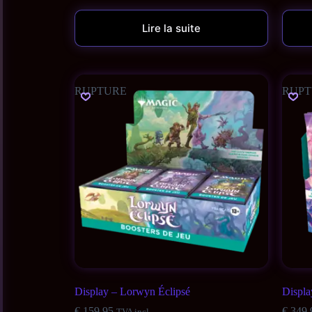
Lire la suite
RUPTURE
RUPT
Display – Lorwyn Éclipsé
Displa
€
159,95
€
349,
TVA incl.