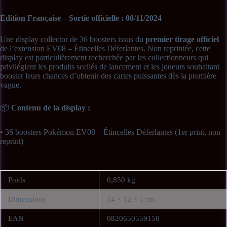
Édition Française – Sortie officielle : 08/11/2024
Une display collector de 36 boosters issus du
premier tirage officiel
de l’extension EV08 – Étincelles Déferlantes. Non reprintée, cette
display est particulièrement recherchée par les collectionneurs qui
privilégient les produits scellés de lancement et les joueurs souhaitant
booster leurs chances d’obtenir des cartes puissantes dès la première
vague.
📦
Contenu de la display :
• 36 boosters Pokémon EV08 – Étincelles Déferlantes (1er print, non
reprint)
ℹ️
Informations complémentaires :
Poids
0,850 kg
• Type : Produit officiel Pokémon
Dimensions
14 × 12 × 5 cm
• Langue : Français
EAN
0820650559150