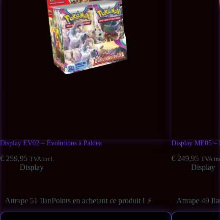
Display EV02 – Évolutions à Paldea
Display ME05 – 
€
259,95
€
249,95
TVA incl.
TVA in
Display
Display
Attrape 51 IlanPoints en achetant ce produit ! ⚡
Attrape 49 Ila