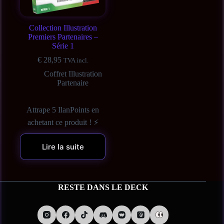
Collection Illustration
Premiers Partenaires –
Série 1
€
28,95
TVA incl.
Coffret Illustration
Partenaire
Attrape 5 IlanPoints en
achetant ce produit ! ⚡
Lire la suite
RESTE DANS LE DECK