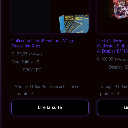
Collection Ultra-Premium – Méga-
Pack Collector –
Dracaufeu X ex
Collection Sulfu
& Display EV10 
€
159,95
TVA incl.
€
469,95
TVA incl
Note
5.00
sur 5
Display
,
S
SPC/UPC
Attrape 31 IlanPoints en achetant ce
Attrape 93 Ilan
produit ! ⚡
produit ! ⚡
Lire la suite
Li