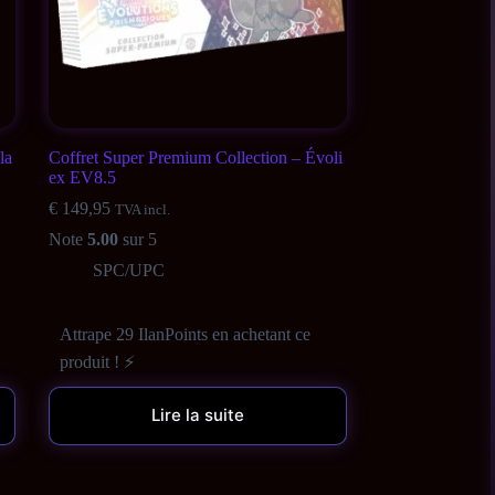
la
Coffret Super Premium Collection – Évoli
ex EV8.5
€
149,95
TVA incl.
Note
5.00
sur 5
SPC/UPC
Attrape 29 IlanPoints en achetant ce
produit ! ⚡
Lire la suite