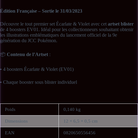
Édition Française – Sortie le 31/03/2023
Découvre le tout premier set Écarlate & Violet avec cet
artset blister
de 4 boosters EV01. Idéal pour les collectionneurs souhaitant obtenir
les illustrations emblématiques du lancement officiel de la 9e
génération du JCC Pokémon.
📦
Contenu de l’Artset
:
• 4 boosters Écarlate & Violet (EV01)
• Chaque booster sous blister individuel
ℹ️
Informations complémentaires
:
• Langue : Français
Poids
0,140 kg
Dimensions
12 × 6,5 × 0,5 cm
• Date de sortie : 31 mars 2023
EAN
0820650556456
• État : Neuf – Produit officiel Pokémon sous blister