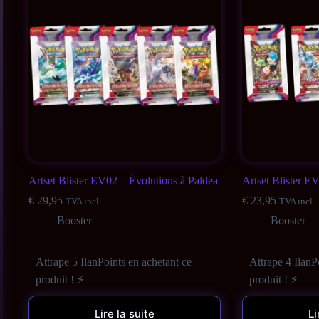
Artset Blister EV02 – Évolutions à Paldea
Artset Blister E
€
29,95
€
23,95
TVA incl.
TVA incl.
Booster
Booster
Attrape 5 IlanPoints en achetant ce
Attrape 4 IlanP
produit ! ⚡
produit ! ⚡
Lire la suite
Li