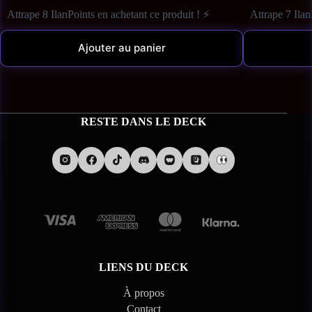
Attrape 8 IlanPoints en achetant ce produit ! ⚡
Attrape 7 Ilan
Ajouter au panier
RESTE DANS LE DECK
LIENS DU DECK
À propos
Contact