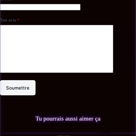
⚠️
Sécurité
Ne convient pas aux enfants de moins de 36 mois. Présence de petits
Ton avis
*
éléments pouvant être avalés.
Soumettre