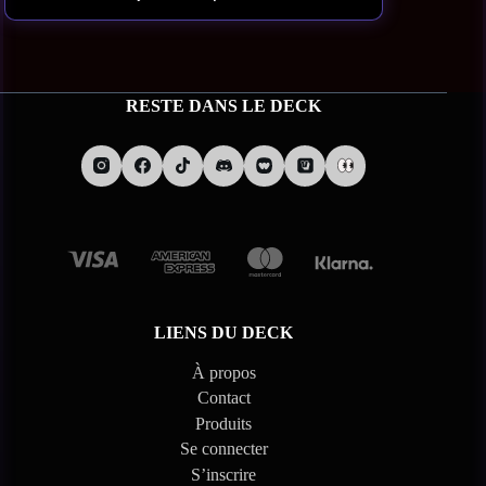
🚚
Expédition & conditions
RESTE DANS LE DECK
• Expédition prévue aux alentours du 26/06/2026
• Les commandes contenant ce produit seront expédiées uniquement
une fois tous les articles disponibles
• Toute annulation ou remboursement est soumise à la
Politique de
Remboursement, Livraison et Retours
LIENS DU DECK
⚠️
Sécurité
À propos
Ne convient pas aux enfants de moins de 36 mois. Présence de petits
Contact
éléments pouvant être avalés.
Produits
Se connecter
S’inscrire