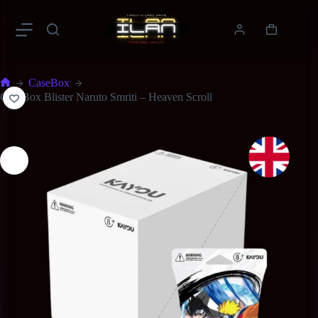
CaseBox
CaseBox Blister Naruto Smriti – Heaven Scroll