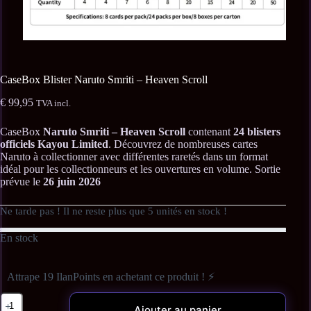
CaseBox Blister Naruto Smriti – Heaven Scroll
€
99,95
TVA incl.
CaseBox
Naruto Smriti – Heaven Scroll
contenant
24 blisters
officiels Kayou Limited
. Découvrez de nombreuses cartes
Naruto à collectionner avec différentes raretés dans un format
idéal pour les collectionneurs et les ouvertures en volume. Sortie
prévue le
26 juin 2026
Ne tarde pas ! Il ne reste plus que
5
unités en stock !
En stock
Attrape 19 IlanPoints en achetant ce produit ! ⚡
Ajouter au panier