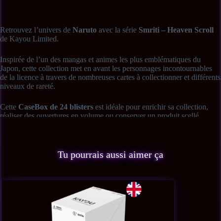
Retrouvez l’univers de
Naruto
avec la série
Smriti – Heaven Scroll
de Kayou Limited.
Inspirée de l’un des mangas et animes les plus emblématiques du
Japon, cette collection met en avant les personnages incontournables
de la licence à travers de nombreuses cartes à collectionner et différents
niveaux de rareté.
Cette
CaseBox de 24 blisters
est idéale pour enrichir sa collection,
réaliser des ouvertures en volume ou conserver un produit scellé.
📦
Contenu de la CaseBox
• 24 blisters Naruto Smriti – Heaven Scroll
• Cartes officielles Naruto Kayou Limited