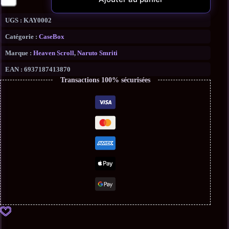
UGS :
KAY0002
Catégorie :
CaseBox
Marque :
Heaven Scroll
,
Naruto Smriti
EAN :
6937187413870
Transactions 100% sécurisées