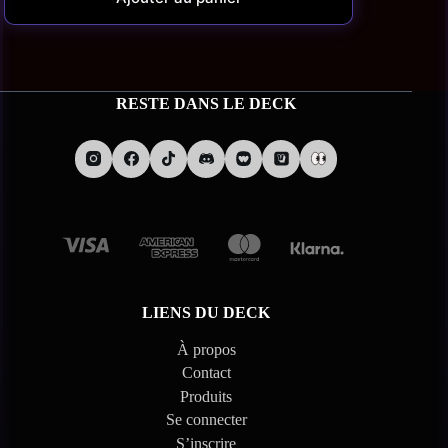
• État : Neuf – Produit officiel Pokémon (sans blister plastique intégral)
🚚 Expédition & conditions
RESTE DANS LE DECK
• Expédition prévue aux alentours du
20/03/2026
• Les commandes contenant ce produit seront expédiées uniquement
une fois tous les articles disponibles
• Quantité limitée à
1 exemplaire par client et par foyer
• Toute annulation ou remboursement est soumis à la
Politique de
Remboursement, Livraison et Retours
LIENS DU DECK
⚠️
Sécurité
À propos
Contact
Ne convient pas aux enfants de moins de 36 mois. Présence de petits
Produits
éléments pouvant être avalés.
Se connecter
S’inscrire