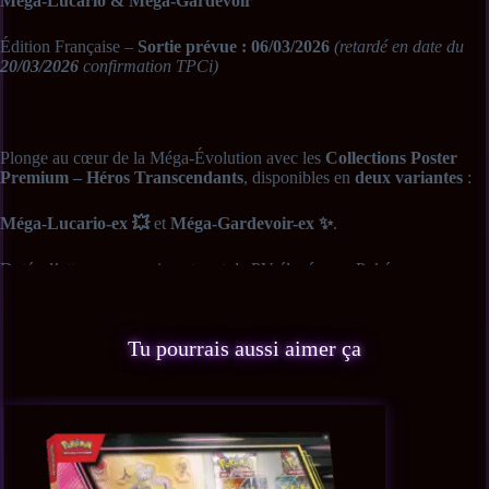
Méga-Lucario & Méga-Gardevoir
Édition Française –
Sortie prévue : 06/03/2026
(retardé en date du
20/03/2026
confirmation TPCi)
Plonge au cœur de la Méga-Évolution avec les
Collections Poster
Premium – Héros Transcendants
, disponibles en
deux variantes
:
Méga-Lucario-ex 💥
et
Méga-Gardevoir-ex ✨
.
Dotés d’attaques surpuissantes et de PV élevés, ces Pokémon
repoussent toutes les limites en combat.
Chaque coffret propose une
carte promo brillante entièrement
illustrée
, un
poster géant double face
, et
10 boosters Méga-
Évolution – Héros Transcendants
, parfaits pour enrichir ta collection
tout en exposant ton Pokémon favori dans un format prestigieux.
Un produit premium pensé pour les collectionneurs exigeants et les
fans de Méga-Évolution.