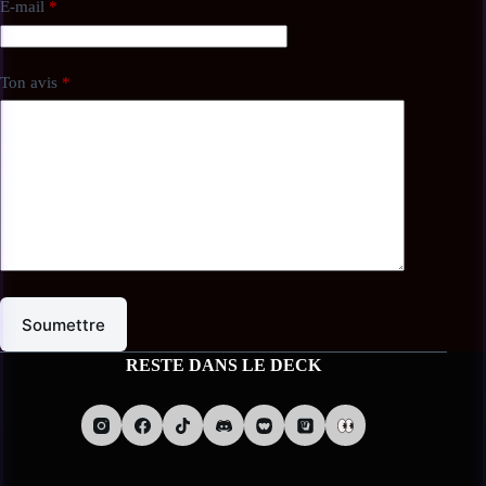
E-mail
*
• Langue : Français
• Format : Commander (multijoueur)
Ton avis
*
• Licence : Teenage Mutant Ninja Turtles
• État : Neuf – Produit officiel Magic: The Gathering, scellé d’usine.
🚚
Expédition & conditions
• Expédition prévue aux alentours du
06/03/2026
• Emballage soigné, adapté aux collectionneurs
Soumettre
• Quantité limitée selon disponibilité
RESTE DANS LE DECK
• Toute annulation ou remboursement est soumis à la
Politique de
Remboursement, Livraison et Retours
⚠️
Sécurité