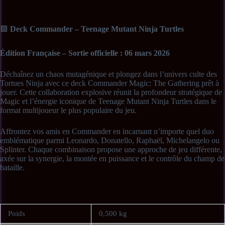
🟩
Deck Commander – Teenage Mutant Ninja Turtles
Édition Française – Sortie officielle : 06 mars 2026
Déchaînez un chaos mutagénique et plongez dans l’univers culte des
Tortues Ninja avec ce deck Commander Magic: The Gathering prêt à
jouer. Cette collaboration explosive réunit la profondeur stratégique de
Magic et l’énergie iconique de Teenage Mutant Ninja Turtles dans le
format multijoueur le plus populaire du jeu.
Affrontez vos amis en Commander en incarnant n’importe quel duo
emblématique parmi Leonardo, Donatello, Raphaël, Michelangelo ou
Splinter. Chaque combinaison propose une approche de jeu différente,
axée sur la synergie, la montée en puissance et le contrôle du champ de
bataille.
Le deck repose sur l’accumulation de marqueurs +1/+1, le
renforcement progressif de vos créatures et la création d’une équipe
capable de dominer la table. Les mécaniques sont accessibles mais
Poids
0,500 kg
suffisamment profondes pour séduire les joueurs expérimentés.