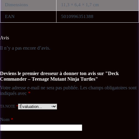
Dimensions
11,3 × 6,4 × 1,7 cm
Ce deck Commander est entièrement prêt à jouer dès l’ouverture de la
boîte. Aucun ajout n’est nécessaire pour se lancer immédiatement dans
EAN
5010996351388
des parties multijoueurs intenses.
📦
Contenu du deck Commander
Avis
Il n’y a pas encore d’avis.
• 1 deck Magic prêt à jouer de 100 cartes
• 43 cartes Magic inédites
Deviens le premier dresseur à donner ton avis sur "Deck
• 10 cartes de jeton recto-verso
Commander – Teenage Mutant Ninja Turtles"
Votre adresse e-mail ne sera pas publiée.
Les champs obligatoires sont
• 1 boîte de deck
indiqués avec
*
• 1 feuillet de stratégie
TA NOTE
*
• 1 fiche de référence
Nom
*
ℹ️
Informations complémentaires