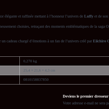
tor élégante et raffinée mettant à l’honneur l’univers de
Luffy
et de son
oigneusement choisies, retraçant des moments emblématiques de la saga O
r un cadeau chargé d’émotions à un fan de l’univers créé par
Eiichiro 
0,270 kg
25,4 × 21,6 × 4,3 cm
0810158837850
Deviens le premier dresseur 
Votre adresse e-mail ne sera p