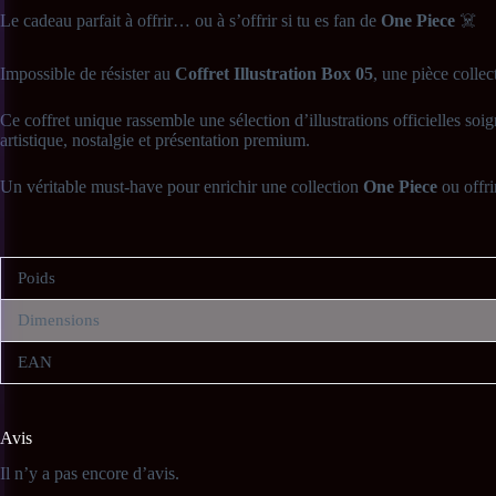
Le cadeau parfait à offrir… ou à s’offrir si tu es fan de
One Piece
☠️
Impossible de résister au
Coffret Illustration Box 05
, une pièce collec
Ce coffret unique rassemble une sélection d’illustrations officielles s
artistique, nostalgie et présentation premium.
Un véritable must-have pour enrichir une collection
One Piece
ou offri
📦
Contenu du coffret
Poids
• 1 coffret collector Illustration Box 05
Dimensions
• Sélection d’illustrations officielles exclusives
EAN
• Éléments dédiés aux collectionneurs et fans de One Piece
Avis
ℹ️
Informations complémentaires
Il n’y a pas encore d’avis.