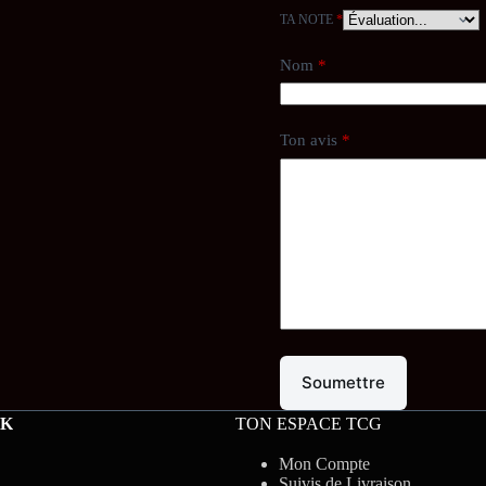
TA NOTE
*
Nom
*
Ton avis
*
Soumettre
CK
TON ESPACE TCG
Mon Compte
Suivis de Livraison